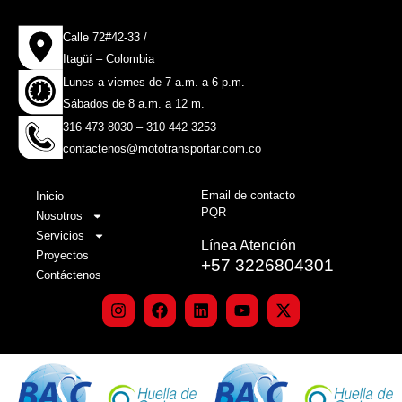
Calle 72#42-33 /
Itagüí – Colombia
Lunes a viernes de 7 a.m. a 6 p.m.
Sábados de 8 a.m. a 12 m.
316 473 8030 – 310 442 3253
contactenos@mototransportar.com.co
Email de contacto
Inicio
PQR
Nosotros
Servicios
Línea Atención
Proyectos
+57 3226804301
Contáctenos